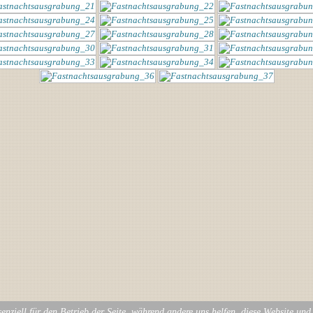
enziell für den Betrieb der Seite, während andere uns helfen, diese Website un